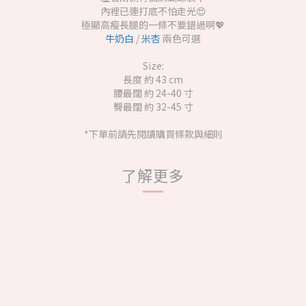
內裡已連打底不怕走光😍
極顯高瘦長腿的一條不要錯過啊💖
牛奶白
/
米杏
兩色可選
Size:
長度 約 43 cm
腰最闊 約 24-40 寸
臀最闊 約 32-45 寸
*下單前請先閱讀購買條款與細則
了解更多