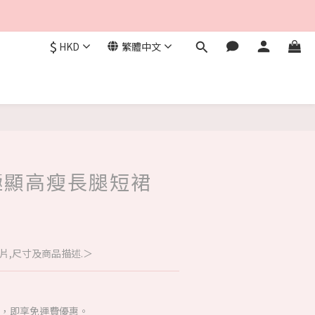
$
HKD
繁體中文
立即購買
- 極顯高瘦長腿短裙
片,尺寸及商品描述.＞
00，即享免運費優惠。