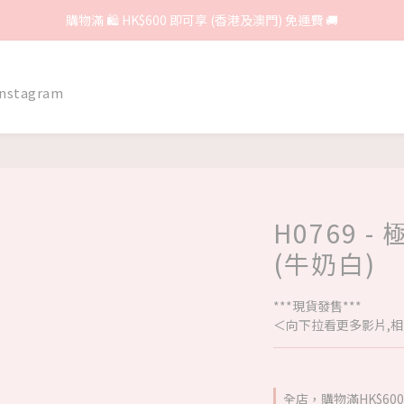
購物滿 🛍 HK$600 即可享 (香港及澳門) 免運費 🚚
Instagram
H0769 
(牛奶白)
***現貨發售***
＜向下拉看更多影片,相
全店，購物滿HK$6