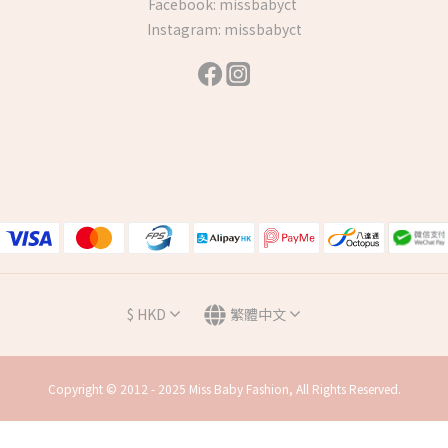
Facebook:
missbabyct
Instagram:
missbabyct
$
HKD
繁體中文
Copyright © 2012 - 2025 Miss Baby Fashion, All Rights Reserved.