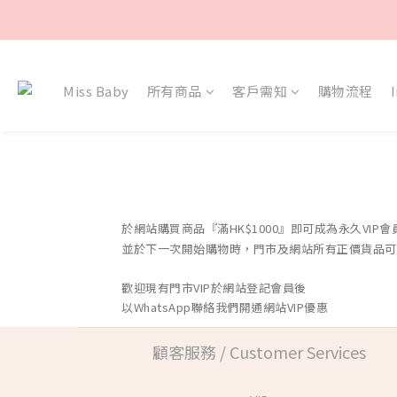
Miss Baby
所有商品
客戶需知
購物流程
於網站購
買商品
『滿HK$1000』即可成為永久VIP會
並於下一次開始購物時，
門市及
網站
所有正價貨品可
歡迎現有門市VIP於
網站
登記會員後
以WhatsApp聯絡我們開通
網站
VIP優惠
顧客服務 / Customer Services