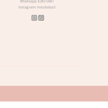
Whatsapp:
6383 5887
Instagram:
missbabyct