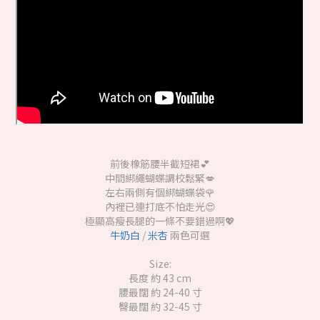
前後橡筋腰半截短裙💕
中間綁繩蝴蝶調校鬆緊💋
左右兩側有個綁蝴蝶袋🌹
內裡已連打底不怕走光😍
極顯高瘦長腿的一條不要錯過啊💖
牛奶白
/
米杏
兩色可選
Size:
長度 約 43 cm
腰最闊 約 24-40 寸
臀最闊 約 32-45 寸