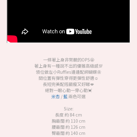
一條著上身非常靚的OPS🤩
著上身有一種說不出的優雅高級感💯
領位做左小Ruffles邊邊配綁蝴蝶🦋
間位置有彈性穿得更彈性舒適☺️
長短完美配搭顯瘦又好睇💋
絕對一眼心動一穿心動💓
米杏
/
藍
兩色可選
Size:
長度 約 84 cm
胸最闊 約 110 cm
腰最闊 約 126 cm
臀最闊 約 140 cm