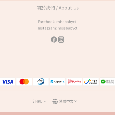
關於我們 / About Us
Facebook:
missbabyct
Instagram:
missbabyct
$
HKD
繁體中文