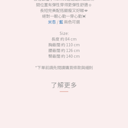
間位置有彈性穿得更彈性舒適☺️
長短完美配搭顯瘦又好睇💋
絕對一眼心動一穿心動💓
米杏
/
藍
兩色可選
Size:
長度 約 84 cm
胸最闊 約 110 cm
腰最闊 約 126 cm
臀最闊 約 140 cm
*下單前請先閱讀購買條款與細則
了解更多