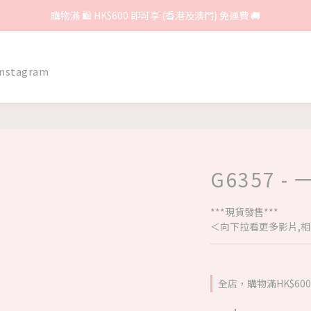
購物滿 🛍 HK$600 即可享 (香港及澳門) 免運費 🚚
Instagram
G6357 -
***現貨發售***
＜向下拉看更多影片,相
全店，購物滿HK$6