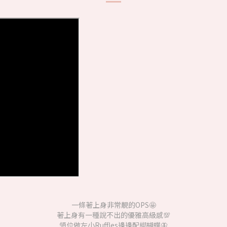
一條著上身非常靚的OPS🤩
著上身有一種說不出的優雅高級感💯
領位做左小Ruffles邊邊配綁蝴蝶🦋