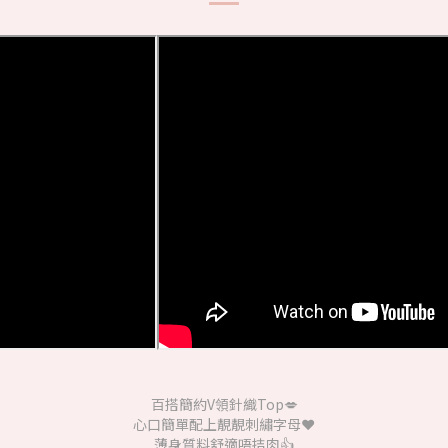
百搭簡約V領針織Top💋
心口簡單配上靚靚刺繡字母❤️
薄身質料舒適唔拮肉👍