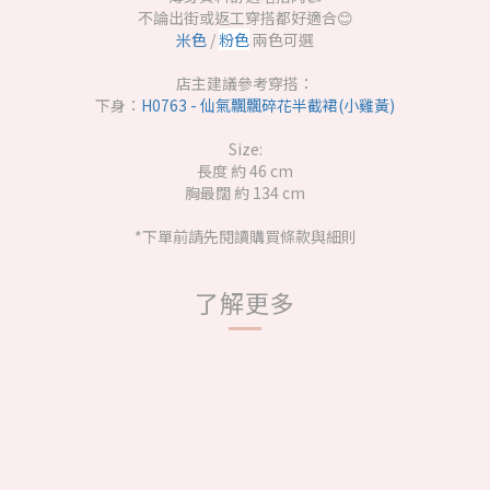
不論出街或返工穿搭都好適合😊
米色
/
粉色
兩色可選
店主建議參考穿搭：
下身：
H0763 - 仙氣飄飄碎花半截裙(小雞黃)
Size:
長度 約 46 cm
胸最闊 約 134 cm
*下單前請先閱讀購買條款與細則
了解更多