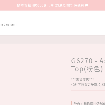
購物滿 🛍 HK$600 即可享 (香港及澳門) 免運費 🚚
Instagram
G6270 - A
Top(粉色)
***現貨發售***
＜向下拉看更多影片,相
全店，購物滿HK$6