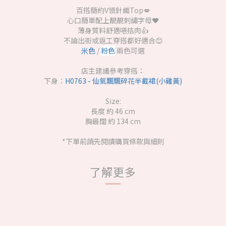
百搭簡約V領針織Top💋
心口簡單配上靚靚刺繡字母❤️
薄身質料舒適唔拮肉👍
不論出街或返工穿搭都好適合😊
米色
/
粉色
兩色可選
店主建議參考穿搭：
下身：
H0763 - 仙氣飄飄碎花半截裙(小雞黃)
Size:
長度 約 46 cm
胸最闊 約 134 cm
*下單前請先閱讀購買條款與細則
了解更多