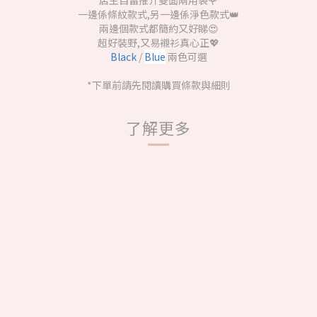
店主自留推介雙面兩用袋🌹
一邊係條紋款式,另一邊係淨色款式👑
兩邊個款式都簡約又好睇😍
超好裝野,又易襯衫真心正💖
Black
/
Blue
兩色可選
*下單前請先閱讀購買條款與細則
了解更多