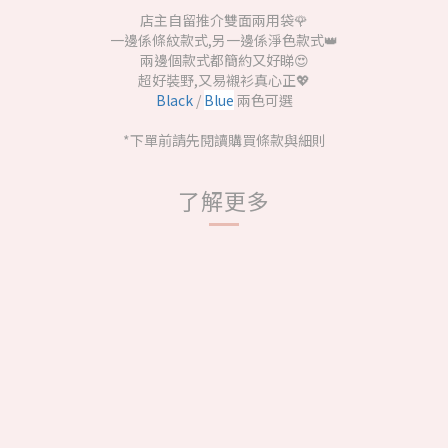
店主自留推介雙面兩用袋🌹
一邊係條紋款式,另一邊係淨色款式👑
兩邊個款式都簡約又好睇😍
超好裝野,又易襯衫真心正💖
Black
/
Blue
兩色可選
*下單前請先閱讀購買條款與細則
了解更多