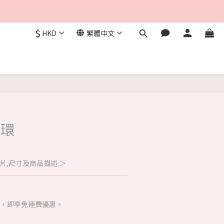
$
HKD
繁體中文
立即購買
耳環
片,尺寸及商品描述.＞
00，即享免運費優惠。