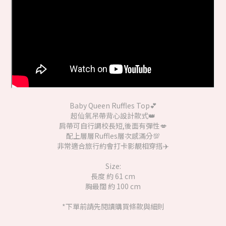
Baby Queen Ruffles Top💕
超仙氣吊帶背心設計款式👑
肩帶可自行調校長短,後面有彈性💋
配上層層Ruffles層次感滿分💯
非常適合旅行約會打卡影靚相穿搭✈️
Size:
長度 約 61 cm
胸最闊 約 100 cm
*下單前請先閱讀購買條款與細則