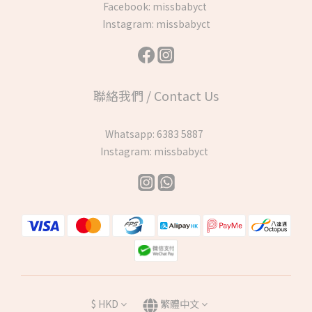
Facebook:
missbabyct
Instagram:
missbabyct
聯絡我們 / Contact Us
Whatsapp:
6383 5887
Instagram:
missbabyct
$
HKD
繁體中文