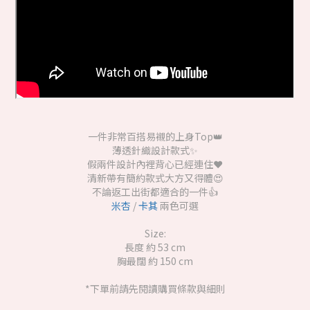
一件非常百搭易襯的上身Top👑
薄透針織設計款式✨
假兩件設計內裡背心已經連住❤️
清新帶有簡約款式大方又得體😍
不論返工出街都適合的一件👍
米杏
/
卡其
兩色可選
Size:
長度 約 53 cm
胸最闊 約 150 cm
*下單前請先閱讀購買條款與細則