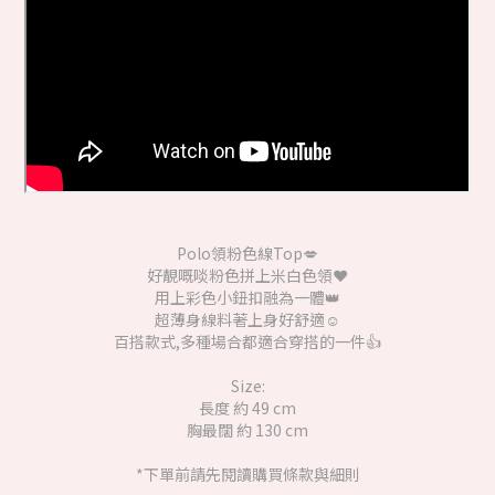
Polo領粉色線Top💋
好靚嘅啖粉色拼上米白色領❤️
用上彩色小鈕扣融為一體👑
超薄身線料著上身好舒適☺️
百搭款式,多種場合都適合穿搭的一件👍
Size:
長度 約 49 cm
胸最闊 約 130 cm
*下單前請先閱讀購買條款與細則