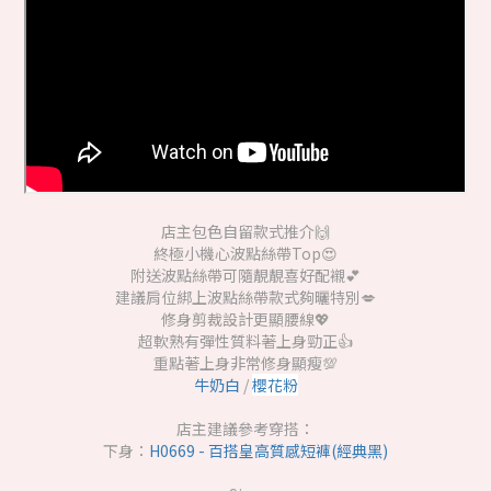
店主包色自留款式推介🙌
終極小機心波點絲帶Top😍
附送波點絲帶可隨靚靚喜好配襯💕
建議肩位綁上波點絲帶款式夠曬特別💋
修身剪裁設計更顯腰線💖
超軟熟有彈性質料著上身勁正👍
重點著上身非常修身顯瘦💯
牛奶白
/
櫻花粉
店主建議參考穿搭：
下身：
H0669 - 百搭皇高質感短褲(經典黑)