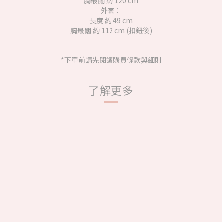
胸最闊 約 120 cm
外套：
長度 約 49 cm
胸最闊 約 112 cm (扣鈕後)
*下單前請先閱讀購買條款與細則
了解更多