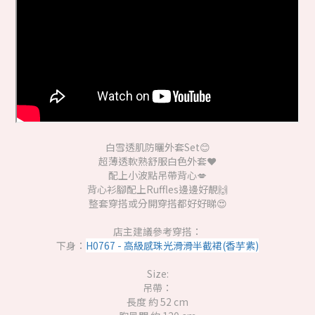
白雪透肌防曬外套Set😊
超薄透軟熟舒服白色外套❤️
配上小波點吊帶背心💋
背心衫腳配上Ruffles邊邊好靚🙌
整套穿搭或分開穿搭都好好睇😍
店主建議參考穿搭：
下身：
H0767 - 高級感珠光滑滑半截裙(香芋紫)
Size:
吊帶：
長度 約 52 cm