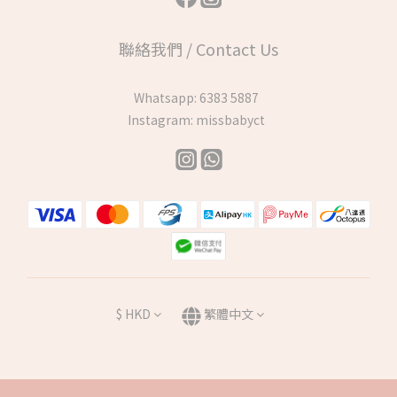
聯絡我們 / Contact Us
Whatsapp:
6383 5887
Instagram:
missbabyct
$
HKD
繁體中文