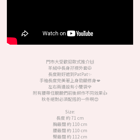
門市大受歡迎款式推介🙌
羊絨中長身孖襟外套🧥
長度剛好遮到PatPat✨
手袖長度完美著上身勁顯修身💋
左右兩邊設有小雙袋🌹
附有腰帶任靚靚們前後綁作不同效果👍
秋冬絕對必須配搭的一件啊😍
Size:
長度 約 71 cm
胸最闊 約 110 cm
腰最闊 約 110 cm
臀最闊 約 112 cm