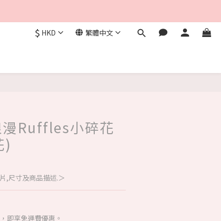
$
HKD
繁體中文
 浪漫Ruffles小碎花
花)
片,尺寸及商品描述.＞
00，即享免運費優惠。