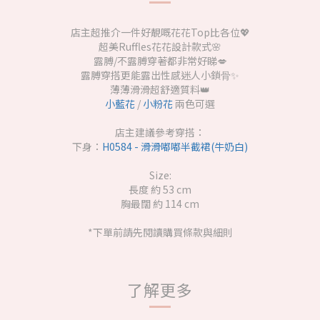
店主超推介一件好靚嘅花花Top比各位💖
超美Ruffles花花設計款式🌸
露膊/不露膊穿著都非常好睇💋
露膊穿搭更能露出性感迷人小鎖⻣✨
薄薄滑滑超舒適質料👑
小藍花
/
小粉花
兩色可選
店主建議參考穿搭：
下身：
H0584 - 滑滑嘟嘟半截裙(牛奶白)
Size:
長度 約 53 cm
胸最闊 約 114 cm
*下單前請先閱讀購買條款與細則
了解更多