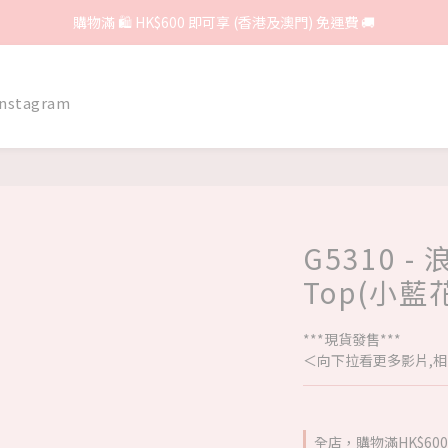
購物滿 🛍 HK$600 即可享 (香港及澳門) 免運費 🚚
Instagram
G5310 -
Top(小藍
***現貨發售***
＜向下拉看更多影片,相
全店，購物滿HK$6