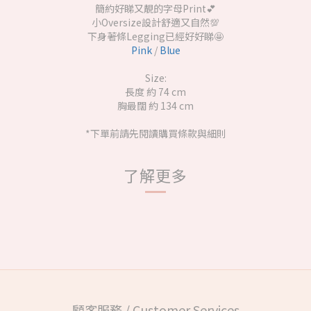
簡約好睇又靚的字母Print💕
小Oversize設計舒適又自然💯
下身著條Legging已經好好睇🤩
Pink
/
Blue
Size:
長度 約 74 cm
胸最闊 約 134 cm
*下單前請先閱讀購買條款與細則
了解更多
顧客服務 / Customer Services