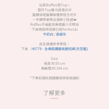
仙氣Ruffles領Top✨
整件Top層次感滿分💯
露膊或唔露膊兩種穿搭方式🌹
一字膊穿著帶出清新小性感👑
Ruffles手袖能完美遮蓋小手臂🤩
下身襯返條短褲已經Perfect👍
牛奶白
/
高級灰
店主建議參考穿搭：
下身：
H0779 - 全橡筋腰顯長腿短褲(天空藍)
Size:
長度 約 55 cm
胸最闊 約 104 cm
*下單前請先閱讀購買條款與細則
了解更多