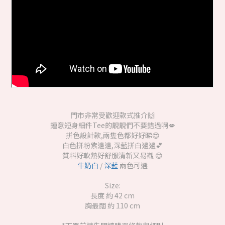
門市非常受歡迎款式推介🙌
鍾意短身細件Tee的靚靚們不要錯過啊💋
拼色設計款,兩隻色都好好睇😍
白色拼粉紫邊邊,深藍拼白邊邊💕
質料好軟熟好舒服清新又易襯 😌
牛奶白
/
深藍
兩色可選
Size:
長度 約 42 cm
胸最闊 約 110 cm