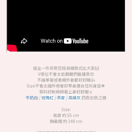
返左一件非常百搭易襯款式比大家🙌
V領位不會太低靚靚們最鍾意😍
不論單著或者襯外套都好好睇👍
Size不會太細件唔會好窄身適合任何身型🌟
質料好軟綿綿著上身好舒服☺️
牛奶白
/
玫瑰紅
/
燕麥
/
高級灰
四色包色之選
Size:
長度 約 55 cm
胸最闊 約 140 cm