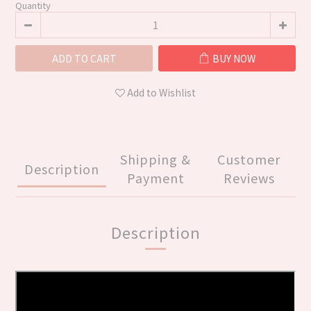
Quantity
ADD TO CART
BUY NOW
Add to Wishlist
Shipping &
Customer
Description
Payment
Reviews
Description