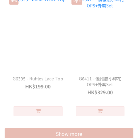
New
Top 8
G6395 - Ruffles Lace Top
G6411 - 優雅感小碎花
OPS+外套Set
HK$199.00
HK$329.00
Show more