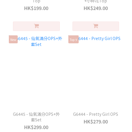
Top
+小碎花Top
HK$199.00
HK$249.00
New
Top 9
G6445 - 仙氣滿分OPS+外
G6444 - Pretty Girl OPS
套Set
HK$279.00
HK$299.00