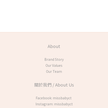
About
Brand Story
Our Values
Our Team
關於我們 / About Us
Facebook:
missbabyct
Instagram:
missbabyct