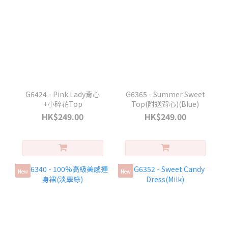
G6424 - Pink Lady背心
G6365 - Summer Sweet
+小碎花Top
Top(附送背心)(Blue)
HK$249.00
HK$249.00
New
New