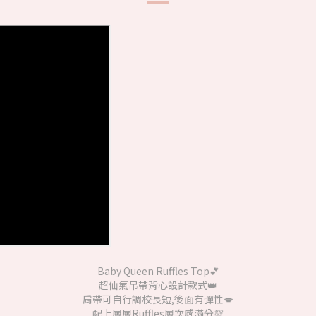
Baby Queen Ruffles Top💕
超仙氣吊帶背心設計款式👑
肩帶可自行調校長短,後面有彈性💋
配上層層Ruffles層次感滿分💯