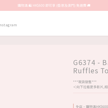
購物滿 🛍 HK$600 即可享 (香港及澳門) 免運費 🚚
Instagram
G6374 - 
Ruffles T
***現貨發售***
＜向下拉看更多影片,相
全店，購物滿HK$6