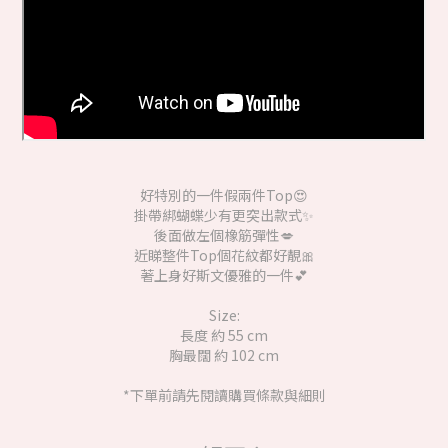
好特別的一件假兩件Top😍
掛帶綁蝴蝶少有更突出款式✨
後面做左個橡筋彈性💋
近睇整件Top個花紋都好靚🎀
著上身好斯文優雅的一件💕
Size:
長度 約 55 cm
胸最闊 約 102 cm
*下單前請先閱讀購買條款與細則