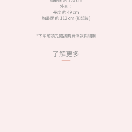
胸最闊 約 120 cm
外套：
長度 約 49 cm
胸最闊 約 112 cm (扣鈕後)
*下單前請先閱讀購買條款與細則
了解更多