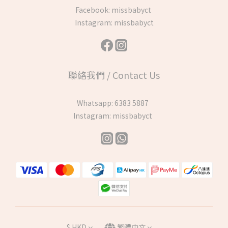
Facebook:
missbabyct
Instagram:
missbabyct
聯絡我們 / Contact Us
Whatsapp:
6383 5887
Instagram:
missbabyct
$
HKD
繁體中文