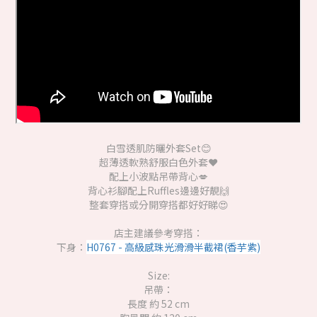
白雪透肌防曬外套Set😊
超薄透軟熟舒服白色外套❤️
配上小波點吊帶背心💋
背心衫腳配上Ruffles邊邊好靚🙌
整套穿搭或分開穿搭都好好睇😍
店主建議參考穿搭：
下身：
H0767 - 高級感珠光滑滑半截裙(香芋紫)
Size:
吊帶：
長度 約 52 cm