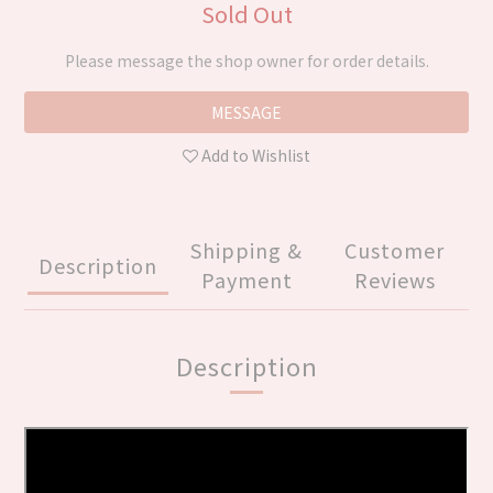
Sold Out
Please message the shop owner for order details.
MESSAGE
Add to Wishlist
Shipping &
Customer
Description
Payment
Reviews
Description