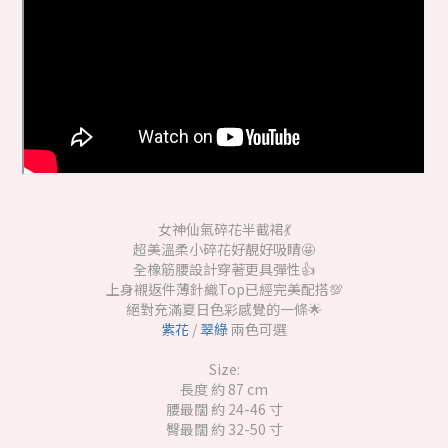
女神仙氣碎花半截裙💃
超美溫柔小碎花好靚好吸睛🤩
全橡筋腰設計穿著更具彈性👍
上身襯返件薄針織Top已經完美配搭💯
絕對充滿夏日色彩感覺的一條🌟
紫花
/
翠綠
兩色可選
Size:
長度 約 87 cm
腰最闊 約 24-46 寸
臀最闊 約 32-50 寸