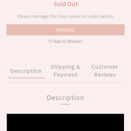
Sold Out
Please message the shop owner for order details.
MESSAGE
Add to Wishlist
Shipping &
Customer
Description
Payment
Reviews
Description