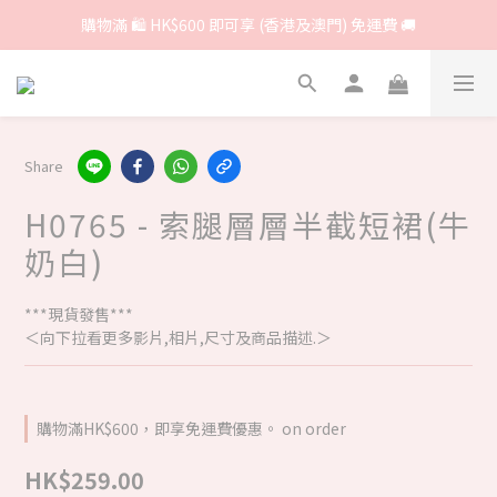
購物滿 🛍 HK$600 即可享 (香港及澳門) 免運費 🚚
Share
H0765 - 索腿層層半截短裙(牛
奶白)
***現貨發售***
＜向下拉看更多影片,相片,尺寸及商品描述.＞
購物滿HK$600，即享免運費優惠。 on order
HK$259.00