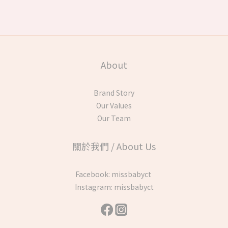
About
Brand Story
Our Values
Our Team
關於我們 / About Us
Facebook:
missbabyct
Instagram:
missbabyct