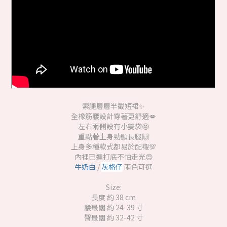
索腿層層半截短裙✨
全橡筋腰設計穿著更舒適💋
左右兩側設有小雙袋🤩
重點著上身勁顯長腿🙌
上身多種款式都易於配襯💯
內裡已連打底不怕走光😍
牛奶白
/
灰格仔
兩色可選
Size:
長度 約 38 cm
腰最闊 約 24-39 寸
臀最闊 約 32-42 寸