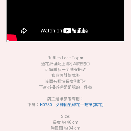
Ruffles Lace Top💋
通花紋理配上綁小蝴蝶結🦋
可露膊及一字膊穿搭💕
修身設計款式🌟
後面有彈性長度剛好✂️
下身襯裙襯褲都都靚的一件👍
店主建議參考穿搭：
下身：
H0780 - 女神仙氣碎花半截裙(紫花)
Size:
長度 約 46 cm
胸最闊 約 94 cm