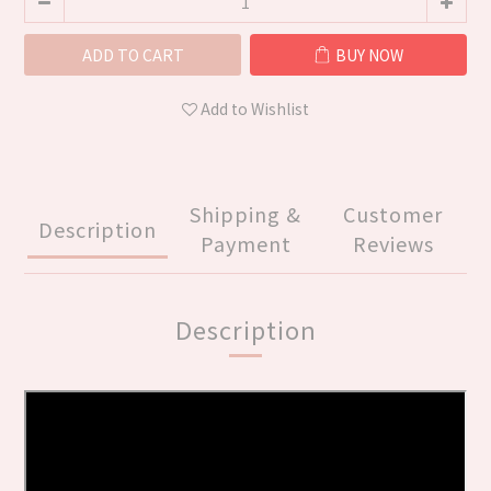
ADD TO CART
BUY NOW
Add to Wishlist
Shipping &
Customer
Description
Payment
Reviews
Description