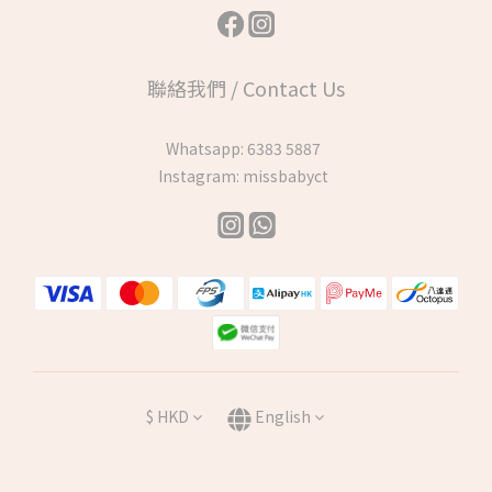
聯絡我們 / Contact Us
Whatsapp:
6383 5887
Instagram:
missbabyct
$
HKD
English