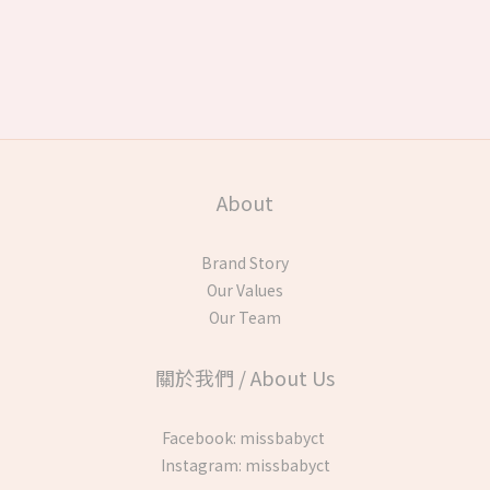
About
Brand Story
Our Values
Our Team
關於我們 / About Us
Facebook:
missbabyct
Instagram:
missbabyct