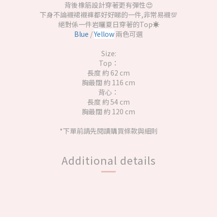
背後橡筋設計穿著更有彈性😍
下身不論襯裙襯褲都好好睇的一件,非常易襯💯
絕對係一件岩曬夏日穿著的Top☀️
Blue
/
Yellow
兩色可選
Size:
Top：
長度 約 62 cm
胸最闊 約 116 cm
背心：
長度 約 54 cm
胸最闊 約 120 cm
*下單前請先閱讀購買條款與細則
Additional details