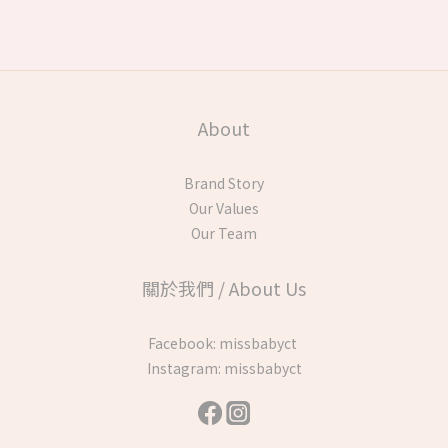
About
Brand Story
Our Values
Our Team
關於我們 / About Us
Facebook:
missbabyct
Instagram:
missbabyct