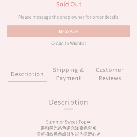
Sold Out
Please message the shop owner for order details.
MESSAGE
Add to Wishlist
Shipping &
Customer
Description
Payment
Reviews
Description
Summer Sweet Top👑
柔和陽光系色調充滿夏色彩☀️
清新扭紋吊帶設計附送內搭背心💕