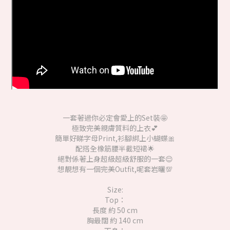
一套著過你必定會愛上的Set裝🤩
極致完美親膚質料的上衣💕
簡單好睇字母Print,衫腳綁上小蝴蝶🎀
配搭全橡筋腰半截短裙🌟
絕對係著上身超級超級舒服的一套😌
想靚想有一個完美Outfit,呢套岩曬💯
Size:
Top：
長度 約 50 cm
胸最闊 約 140 cm