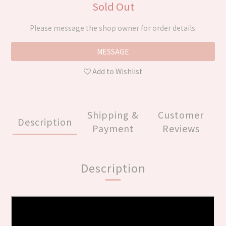
Sold Out
Please message the shop owner for order details.
MESSAGE
Add to Wishlist
Shipping &
Customer
Description
Payment
Reviews
Description