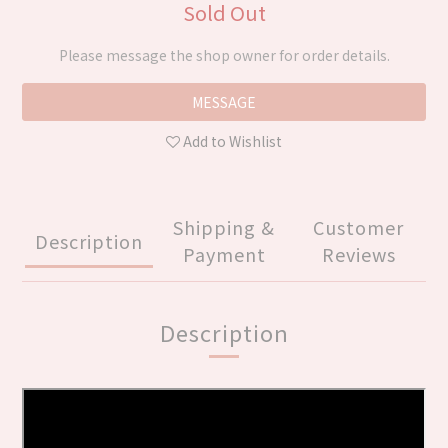
Sold Out
Please message the shop owner for order details.
MESSAGE
Add to Wishlist
Shipping &
Customer
Description
Payment
Reviews
Description