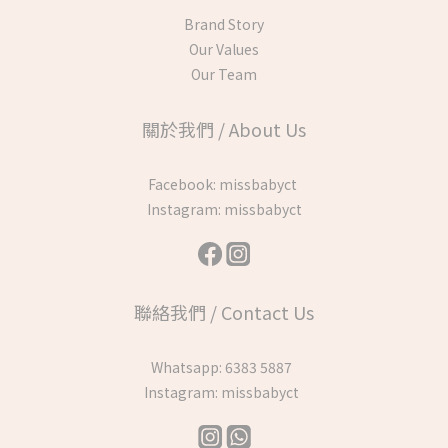
Brand Story
Our Values
Our Team
關於我們 / About Us
Facebook:
missbabyct
Instagram:
missbabyct
聯絡我們 / Contact Us
Whatsapp:
6383 5887
Instagram:
missbabyct