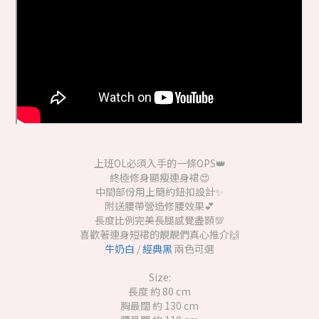
上班OL必須入手的一條OPS👑
終極修身顯瘦連身裙😍
中間部份用上簡約鈕扣設計✨
附送腰帶營造修腰效果💕
長度比例完美長腿感覺盡顥💯
喜歡著連身短裙的靚靚們真心推介🙌
牛奶白
/
經典黑
兩色可選
Size:
長度 約 80 cm
胸最闊 約 130 cm