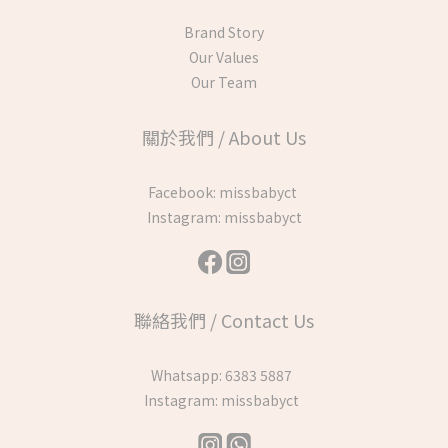
Brand Story
Our Values
Our Team
關於我們 / About Us
Facebook:
missbabyct
Instagram:
missbabyct
聯絡我們 / Contact Us
Whatsapp:
6383 5887
Instagram:
missbabyct