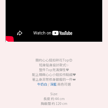
簡約心心鈕扣碎花Top😍
短身貼身設計款式✨
整件Top充滿彈性💖
配上精緻心心小鈕扣作點綴❤️
著上身非常修身顯瘦的一件👑
牛奶白
/
深藍
兩色可選
Size:
長度 約 44 cm
胸最闊 約 120 cm