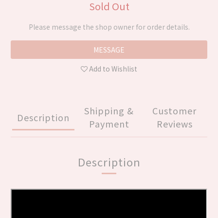
Sold Out
Please message the shop owner for order details.
MESSAGE
Add to Wishlist
Shipping &
Customer
Description
Payment
Reviews
Description