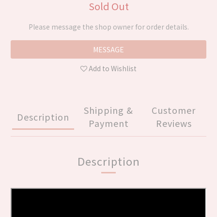
Sold Out
Please message the shop owner for order details.
MESSAGE
Add to Wishlist
Shipping &
Customer
Description
Payment
Reviews
Description