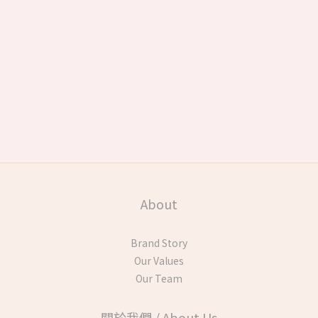
About
Brand Story
Our Values
Our Team
關於我們 / About Us