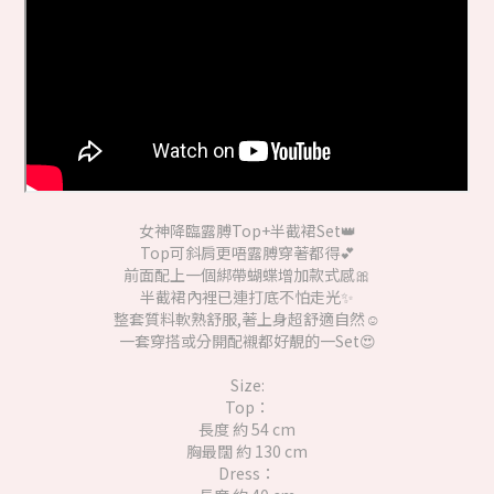
女神降臨露膊Top+半截裙Set👑
Top可斜肩更唔露膊穿著都得💕
前面配上一個綁帶蝴蝶增加款式感🎀
半截裙內裡已連打底不怕走光✨
整套質料軟熟舒服,著上身超舒適自然☺️
一套穿搭或分開配襯都好靚的一Set😍
Size:
Top：
長度 約 54 cm
胸最闊 約 130 cm
Dress：