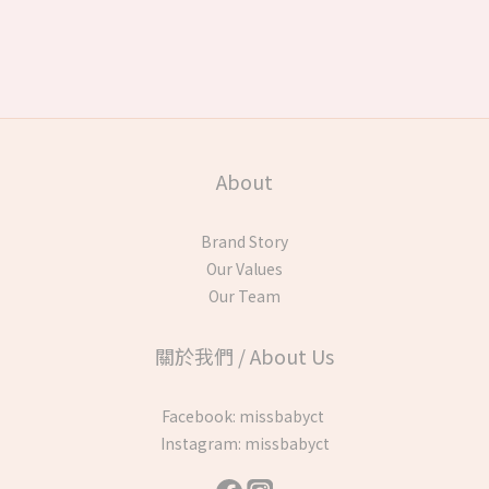
About
Brand Story
Our Values
Our Team
關於我們 / About Us
Facebook:
missbabyct
Instagram:
missbabyct