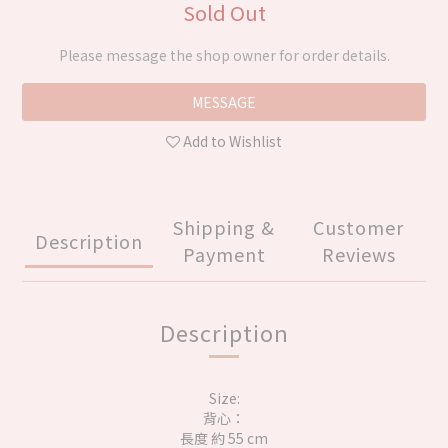
Sold Out
Please message the shop owner for order details.
MESSAGE
Add to Wishlist
Shipping &
Customer
Description
Payment
Reviews
Description
Size:
背心：
長度 約 55 cm