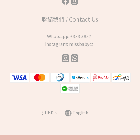
聯絡我們 / Contact Us
Whatsapp:
6383 5887
Instagram:
missbabyct
$
HKD
English