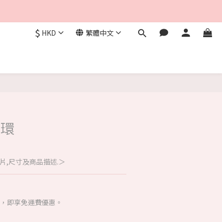
$
HKD
繁體中文
立即購買
耳環
片,尺寸及商品描述.＞
00，即享免運費優惠。