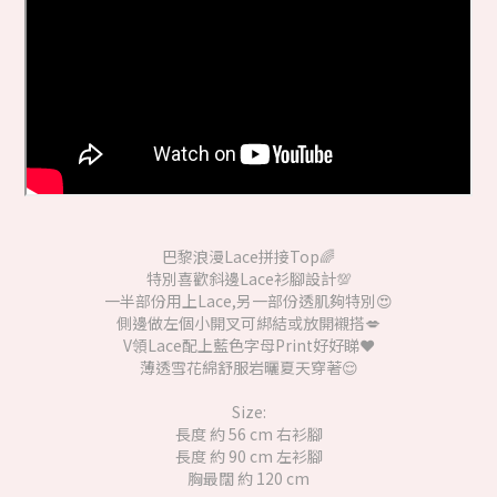
巴黎浪漫Lace拼接Top🌈
特別喜歡斜邊Lace衫腳設計💯
一半部份用上Lace,另一部份透肌夠特別😍
側邊做左個小開叉可綁結或放開襯搭💋
V領Lace配上藍色字母Print好好睇❤️
薄透雪花綿舒服岩曬夏天穿著😌
Size:
長度 約 56 cm 右衫腳
長度 約 90 cm 左衫腳
胸最闊 約 120 cm