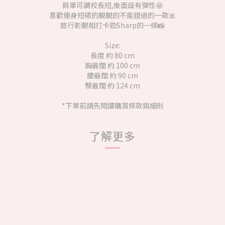
肩單可調校長短,後面設有彈性🤩
喜歡連身短裙的靚靚的不能錯過的一款🎀
旅行影靚相打卡勁Sharp的一條📸
Size:
長度 約 80 cm
胸最闊 約 100 cm
腰最闊 約 90 cm
臀最闊 約 124 cm
*下單前請先閱讀購買條款與細則
了解更多