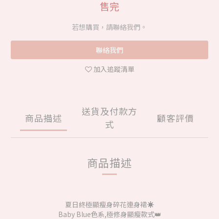
售完
若想購買，請聯絡我們。
聯絡我們
加入追蹤清單
送貨及付款方
商品描述
顧客評價
式
商品描述
夏日終極顯瘦身碎花連身裙☀️
Baby Blue色系,極修身顯瘦款式👑