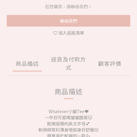
若想購買，請聯絡我們。
聯絡我們
加入追蹤清單
送貨及付款方
商品描述
顧客評價
式
商品描述
Whatever小貓Tee❤️
一件好可愛嘅貓貓圖案🐱
配襯返簡約英文字母💕
軟綿綿質料薄身唔焗身好舒服😌
簡單易於配襯的一款👍