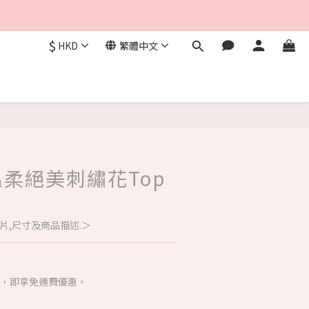
$
HKD
繁體中文
- 溫柔絕美刺繡花Top
片,尺寸及商品描述.＞
00，即享免運費優惠。