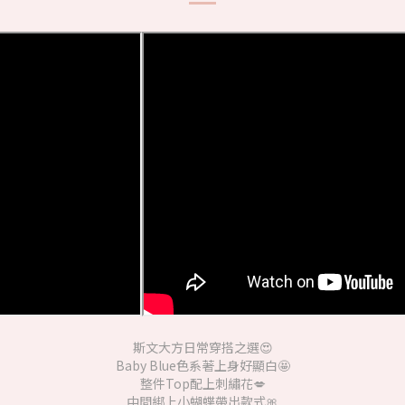
斯文大方日常穿搭之選😍
Baby Blue色系著上身好顯白🤩
整件Top配上刺繡花💋
中間綁上小蝴蝶帶出款式🎀