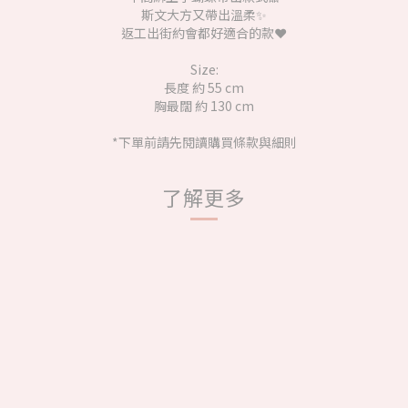
斯文大方又帶出溫柔✨
返工出街約會都好適合的款❤️
Size:
長度 約 55 cm
胸最闊 約 130 cm
*下單前請先閱讀購買條款與細則
了解更多