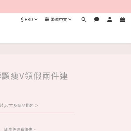
$
HKD
繁體中文
- 極顯瘦V領假兩件連
片,尺寸及商品描述.＞
00，即享免運費優惠。