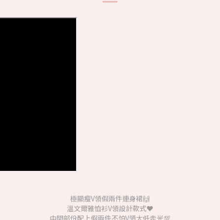
極顯瘦V領假兩件連身裙🙌
溫文爾雅恤衫V領設計款式❤️
中間部份配上假兩件不怕V領太低走光💯