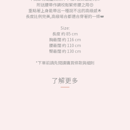
附送腰帶作調校鬆緊修腰之用😍
重點著上身能帶出一種說不出的高級感🌟
長度比例完美,高級場合都適合穿著的一條👑
Size:
長度 約 85 cm
胸最闊 約 116 cm
腰最闊 約 110 cm
臀最闊 約 130 cm
*下單前請先閱讀購買條款與細則
了解更多